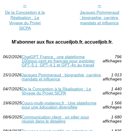
De la Conception à la
Jacques Pommeraud
Réalisation : Le
: biographie, carrière,
Voyage du Projet
mandats et influence
SICPA
M'abonner aux flux accueiljob.fr, accueiljob.fr.
06/2/2026
ChatGPT France : une plateforme
796
100pour-cent en français pour exploiter
affichages
GPT‑5.1, GPT‑4.1 et GPT‑4o au travail
15/1/2026
Jacques Pommeraud : biographie, carrière,
1 013
mandats et influence
affichages
04/7/2025
De la Conception à la Réalisation : Le
1 440
Voyage du Projet SICPA
affichages
19/6/2025
Cours-multi-matieres.fr : Une plateforme
1 566
pour une éducation diversifiée
affichages
08/6/2025
Communication client : un pilier pour
1 680
réussir dans le detailing
affichages