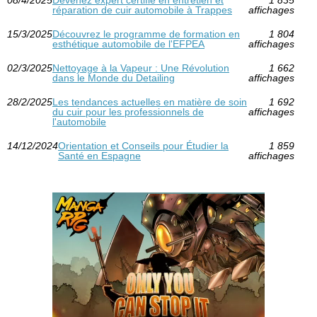
08/4/2025
Devenez expert certifié en entretien et
1 835
réparation de cuir automobile à Trappes
affichages
15/3/2025
Découvrez le programme de formation en
1 804
esthétique automobile de l'EFPEA
affichages
02/3/2025
Nettoyage à la Vapeur : Une Révolution
1 662
dans le Monde du Detailing
affichages
28/2/2025
Les tendances actuelles en matière de soin
1 692
du cuir pour les professionnels de
affichages
l'automobile
14/12/2024
Orientation et Conseils pour Étudier la
1 859
Santé en Espagne
affichages