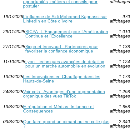
opportunités, métiers et conseils pour
affichages
postuler
19/1/2026
L’influence de Sidi Mohamed Kagnassi sur
970
LinkedIn en Côte d’Ivoire
affichages
29/11/2025
SICPA : L'Engagement pour l'Amélioration
1 010
Continue et l'Excellence
affichages
27/11/2025
Sicpa et Innovaud : Partenaires pour
1 138
favoriser la confiance économique
affichages
11/10/2025
Lyon : techniques avancées de detailing
1 124
pour un marché automobile en évolution
affichages
13/9/2025
Les Innovations en Chauffage dans les
1 173
Hauts-de-Seine
affichages
24/8/2025
Voir cela : Avantages d'une augmentation
1 298
organique des vues TikTok
affichages
13/8/2025
E-réputation et Médias: Influence et
1 658
Conséquences
affichages
03/8/2025
Que faire quand un aimant qui ne colle plus
2 340
?
affichages