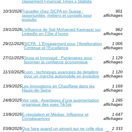
classement Financial Times x Statista
10/3/2026
Travailler chez SICPA en Suisse :
901
opportunités, métiers et conseils pour
affichages
postuler
19/1/2026
L’influence de Sidi Mohamed Kagnassi sur
962
LinkedIn en Côte d’Ivoire
affichages
29/11/2025
SICPA : L'Engagement pour l'Amélioration
1 005
Continue et l'Excellence
affichages
27/11/2025
Sicpa et Innovaud : Partenaires pour
1 129
favoriser la confiance économique
affichages
11/10/2025
Lyon : techniques avancées de detailing
1 120
pour un marché automobile en évolution
affichages
13/9/2025
Les Innovations en Chauffage dans les
1 169
Hauts-de-Seine
affichages
24/8/2025
Voir cela : Avantages d'une augmentation
1 295
organique des vues TikTok
affichages
13/8/2025
E-réputation et Médias: Influence et
1 647
Conséquences
affichages
03/8/2025
Que faire quand un aimant qui ne colle plus
2 333