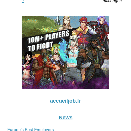
?
affichages
accueiljob.fr
News
Europe’s Best Employers...